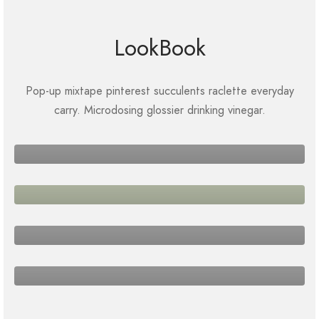
LookBook
Pop-up mixtape pinterest succulents raclette everyday
SEASONS
carry. Microdosing glossier drinking vinegar.
Square Design
SEASONS
Green Fashion
SEASONS
Shades of Beige
PAGE BUILDER, WOMEN
Spring Blossom