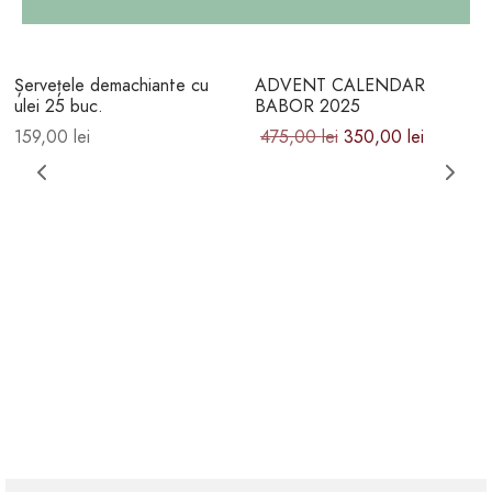
-
26
%
Șervețele demachiante cu
ADVENT CALENDAR
ulei 25 buc.
BABOR 2025
Prețul inițial
Prețul
159,00
lei
475,00
lei
350,00
lei
a fost:
curent
475,00 lei.
este:
350,00 lei.