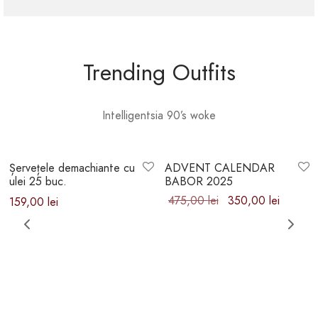
Trending Outfits
Intelligentsia 90’s woke
-
26
%
Șervețele demachiante cu
ADVENT CALENDAR
ulei 25 buc.
BABOR 2025
Prețul inițial
Prețul
475,00
lei
350,00
lei
159,00
lei
a fost:
curent
475,00 lei.
este:
350,00 