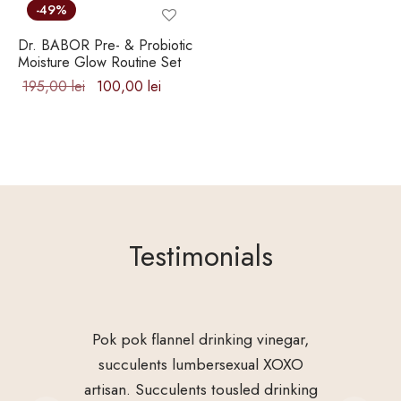
475,00 lei.
este:
-
49
%
350,00 
Dr. BABOR Pre- & Probiotic
Moisture Glow Routine Set
Prețul
Prețul
195,00
lei
100,00
lei
inițial a
curent
fost:
este:
195,00 lei.
100,00 lei.
Testimonials
Pok pok flannel drinking vinegar,
succulents lumbersexual XOXO
artisan. Succulents tousled drinking