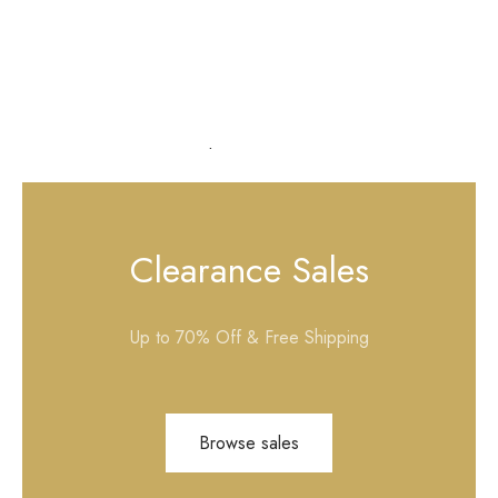
Button Up Shirts
Buy Now
Choose your price
Choose Yours
Clearance Sales
Up to 70% Off & Free Shipping
Browse sales