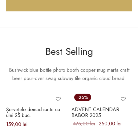
Best Selling
Bushwick blue bottle photo booth copper mug marfa craft
beer pour-over swag subway tile organic cloud bread.
-
26
%
Șervețele demachiante cu
ADVENT CALENDAR
ulei 25 buc.
BABOR 2025
Prețul inițial
Prețul
475,00
lei
350,00
lei
159,00
lei
a fost:
curent