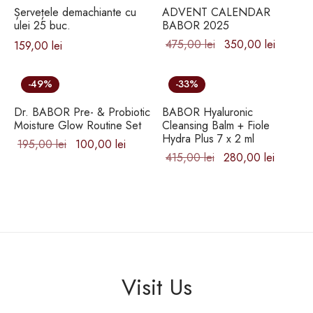
Șervețele demachiante cu
ADVENT CALENDAR
ulei 25 buc.
BABOR 2025
Prețul inițial
Prețul
475,00
lei
350,00
lei
159,00
lei
a fost:
curent
475,00 lei.
este:
-
49
%
-
33
%
350,00 
Dr. BABOR Pre- & Probiotic
BABOR Hyaluronic
Moisture Glow Routine Set
Cleansing Balm + Fiole
Hydra Plus 7 x 2 ml
Prețul
Prețul
195,00
lei
100,00
lei
Prețul
Prețul
415,00
lei
280,00
lei
inițial a
curent
inițial a
curent
fost:
este:
fost:
este:
195,00 lei.
100,00 lei.
415,00 lei.
280,00 
Visit Us