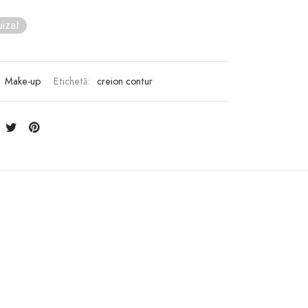
izat
:
Make-up
Etichetă:
creion contur