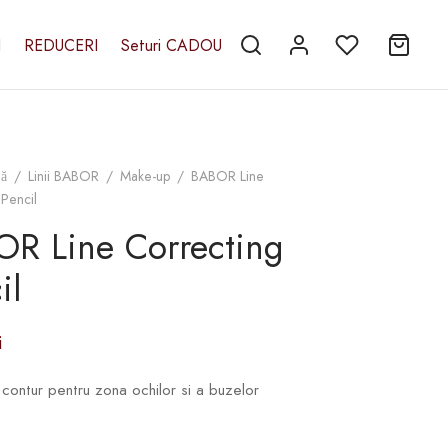
I
REDUCERI
Seturi CADOU
nă
/
Linii BABOR
/
Make-up
/
BABOR Line
Pencil
R Line Correcting
il
i
contur pentru zona ochilor si a buzelor