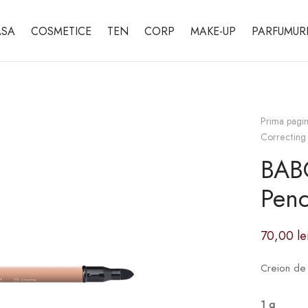
SA
COSMETICE
TEN
CORP
MAKE-UP
PARFUMUR
Prima pagi
Correcting 
BABO
Penc
70,00
le
Creion de 
1 g