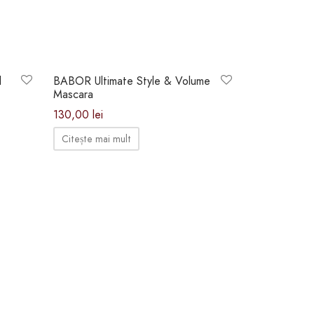
Stoc epuizat
l
BABOR Ultimate Style & Volume
Mascara
130,00
lei
Citește mai mult