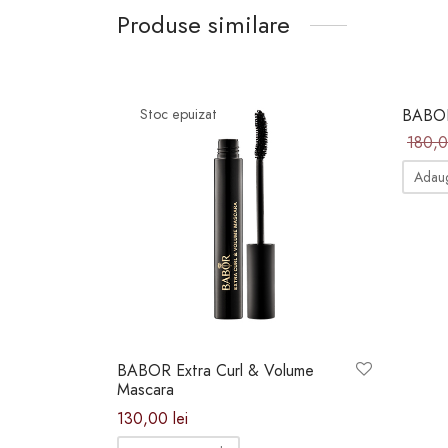
Produse similare
-
8
BABOR
Stoc epuizat
180,
Adaug
BABOR Extra Curl & Volume
Mascara
130,00
lei