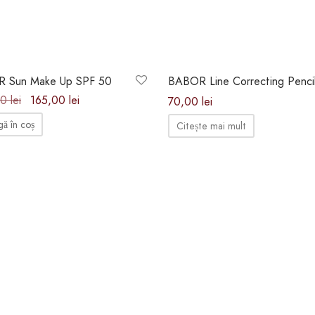
%
Stoc epuizat
 Sun Make Up SPF 50
BABOR Line Correcting Penci
Prețul inițial
Prețul
00
lei
165,00
lei
70,00
lei
a fost:
curent
ă în coș
Citește mai mult
180,00 lei.
este:
165,00 lei.