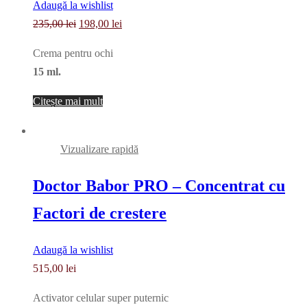
Adaugă la wishlist
Prețul
Prețul
235,00
lei
198,00
lei
inițial
curent
Crema pentru ochi
a
este:
15 ml.
fost:
198,00 lei.
235,00 lei.
Citește mai mult
Vizualizare rapidă
Doctor Babor PRO – Concentrat cu
Factori de crestere
Adaugă la wishlist
515,00
lei
Activator celular super puternic