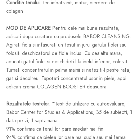
Conditia tenului
: ten imbatranit, matur, pierdere de
colagen
MOD DE APLICARE
Pentru cele mai bune rezultate,
aplicati dupa curatare cu produsele BABOR CLEANSING.
Agitati fiola si infasurati un tesut in jurul gatului fiolei sau
folositi deschizatorul de fiole inclus. Cu cealalta mana,
apucati gatul fiolei si deschideti-l la inelul inferior, colorat.
Turnati concentratul in palma mainii si neteziti-l peste fata,
gat si decolteu. Tapotati concentratul usor in piele, apoi
aplicati crema COLAGEN BOOSTER deasupra.
Rezultatele testelor
: *Test de utilizare cu autoevaluare,
Babor Center for Studies & Applications, 35 de subiecti, 1
data pe zi, 1 saptamana
91% confirma ca tenul lor pare imediat mai fin
94% confirma ca pielea lor pare mai supla sau mai ferma