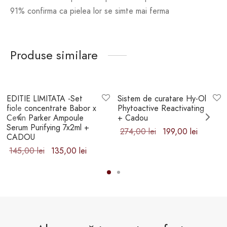
91% confirma ca pielea lor se simte mai ferma
Produse similare
-
7
%
Stoc epuizat
EDITIE LIMITATA -Set
Sistem de curatare Hy-Ol
fiole concentrate Babor x
Phytoactive Reactivating
Cevin Parker Ampoule
+ Cadou
Serum Purifying 7x2ml +
Prețul inițial
Prețul
274,00
lei
199,00
lei
CADOU
a fost:
curent
Prețul
Prețul
145,00
lei
135,00
lei
274,00 lei.
este:
inițial a
curent
199,00 l
fost:
este:
145,00 lei.
135,00 lei.