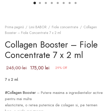
Prima pagină
/
Linii BABOR
/
Fiole concentrate
/
Collagen
Booster – Fiole Concentrate 7 x 2 ml
Collagen Booster – Fiole
Concentrate 7 x 2 ml
Prețul
Prețul
245,00
lei
175,00
lei
29
%
Off
inițial a
curent
7 x 2 ml
.
fost:
este:
245,00 lei.
175,00 lei.
#Collagen Booster
– Putere maxima a ingredientelor active
pentru mai multa
elasticitate, o retea puternica de colagen si, pe termen