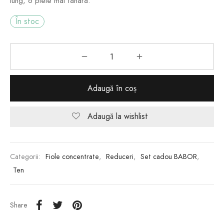
lung, o piele mai tanara.
În stoc
Adaugă în coș
Adaugă la wishlist
Categorii:
Fiole concentrate
,
Reduceri
,
Set cadou BABOR
,
Ten
Share