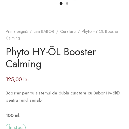
Prima pagină
/
Linii BABOR
/
Curatare
/
Phyto HY-ÖL Booster
Calming
Phyto HY-ÖL Booster
Calming
125,00
lei
Booster pentru sistemul de dubla curatate cu Babor Hy-öl®
pentru tenul sensibil
100 ml.
În stoc